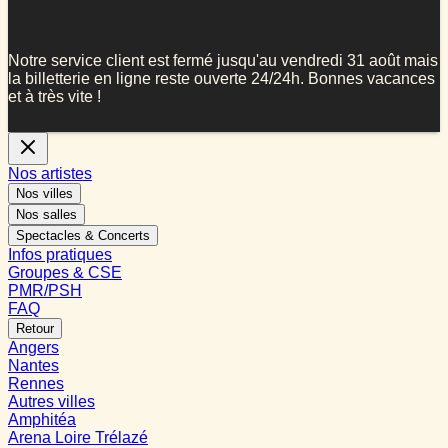
Notre service client est fermé jusqu'au vendredi 31 août mais
la billetterie en ligne reste ouverte 24/24h. Bonnes vacances
et à très vite !
Nos artistes
Nos villes
Nos salles
Spectacles & Concerts
Infos pratiques
Groupes & CSE
PMR/PSH
FAQ
Retour
Angers
Nantes
Rennes
Autres villes
Amphitéa
Arena Loire Trélazé