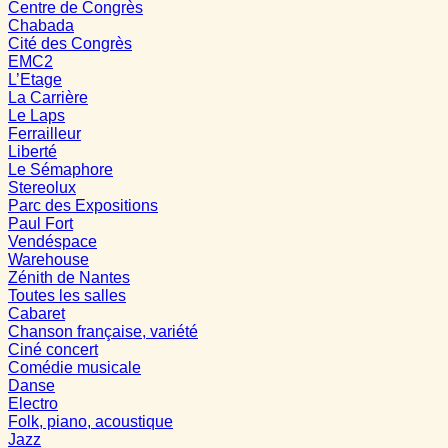
Centre de Congrès
Chabada
Cité des Congrès
EMC2
L’Etage
La Carrière
Le Laps
Ferrailleur
Liberté
Le Sémaphore
Stereolux
Parc des Expositions
Paul Fort
Vendéspace
Warehouse
Zénith de Nantes
Toutes les salles
Cabaret
Chanson française, variété
Ciné concert
Comédie musicale
Danse
Electro
Folk, piano, acoustique
Jazz