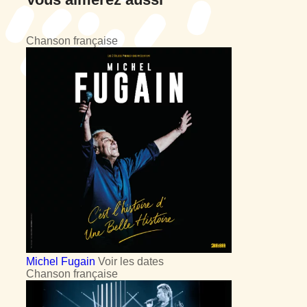
Chanson française
Michel Fugain
Voir les dates
Chanson française