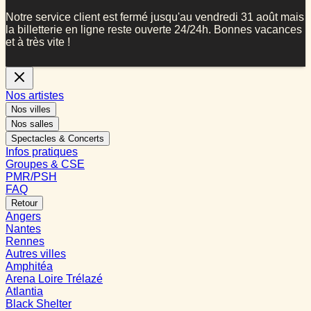
Notre service client est fermé jusqu'au vendredi 31 août mais
la billetterie en ligne reste ouverte 24/24h. Bonnes vacances
et à très vite !
Nos artistes
Nos villes
Nos salles
Spectacles & Concerts
Infos pratiques
Groupes & CSE
PMR/PSH
FAQ
Retour
Angers
Nantes
Rennes
Autres villes
Amphitéa
Arena Loire Trélazé
Atlantia
Black Shelter