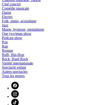
Ciné concert
Comédie musicale
Danse
Electro
Folk, piano, acoustique
Jazz
Magie, hypnose, mentalisme
One (wo)man show
Podcast show
Pop
Rap
Reggae
RnB, Hip-Hop
Rock, Hard Rock
Variété internationale
Spectacle enfant
Autres spectacles
Tous les genres