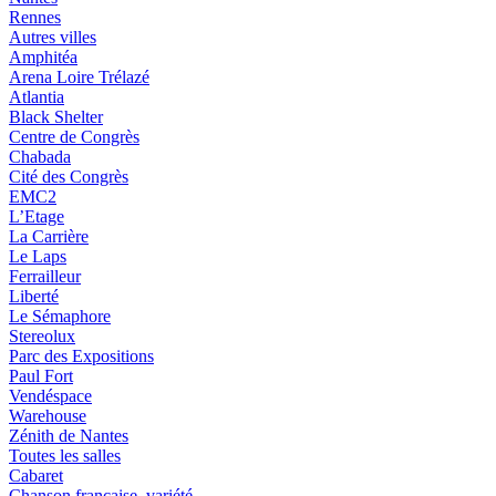
Rennes
Autres villes
Amphitéa
Arena Loire Trélazé
Atlantia
Black Shelter
Centre de Congrès
Chabada
Cité des Congrès
EMC2
L’Etage
La Carrière
Le Laps
Ferrailleur
Liberté
Le Sémaphore
Stereolux
Parc des Expositions
Paul Fort
Vendéspace
Warehouse
Zénith de Nantes
Toutes les salles
Cabaret
Chanson française, variété