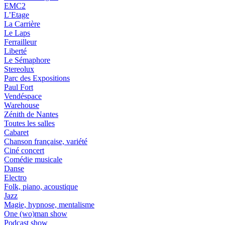
EMC2
L’Etage
La Carrière
Le Laps
Ferrailleur
Liberté
Le Sémaphore
Stereolux
Parc des Expositions
Paul Fort
Vendéspace
Warehouse
Zénith de Nantes
Toutes les salles
Cabaret
Chanson française, variété
Ciné concert
Comédie musicale
Danse
Electro
Folk, piano, acoustique
Jazz
Magie, hypnose, mentalisme
One (wo)man show
Podcast show