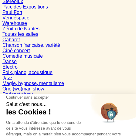
Stereolux
Parc des Expositions
Paul Fort
Vendéspace
Warehouse
Zénith de Nantes
Toutes les salles
Cabaret
Chanson française, variété
Ciné concert
Comédie musicale
Danse
Electro
Folk, piano, acoustique
Jazz
Magie, hypnose, mentalisme
One (wo)man show
Podcast show
Pop
Rap
Reggae
RnB, Hip-Hop
Rock, Hard Rock
Variété internationale
Spectacle enfant