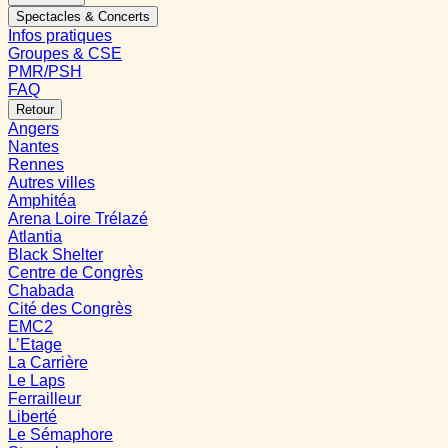
Spectacles & Concerts
Infos pratiques
Groupes & CSE
PMR/PSH
FAQ
Retour
Angers
Nantes
Rennes
Autres villes
Amphitéa
Arena Loire Trélazé
Atlantia
Black Shelter
Centre de Congrès
Chabada
Cité des Congrès
EMC2
L’Etage
La Carrière
Le Laps
Ferrailleur
Liberté
Le Sémaphore