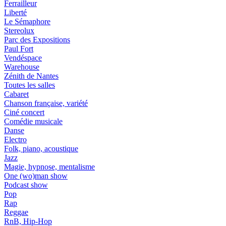
Ferrailleur
Liberté
Le Sémaphore
Stereolux
Parc des Expositions
Paul Fort
Vendéspace
Warehouse
Zénith de Nantes
Toutes les salles
Cabaret
Chanson française, variété
Ciné concert
Comédie musicale
Danse
Electro
Folk, piano, acoustique
Jazz
Magie, hypnose, mentalisme
One (wo)man show
Podcast show
Pop
Rap
Reggae
RnB, Hip-Hop