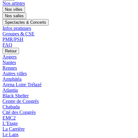
Nos artistes
Nos villes
Nos salles
Spectacles & Concerts
Infos pratiques
Groupes & CSE
PMR/PSH
FAQ
Retour
Angers
Nantes
Rennes
Autres villes
Amphitéa
Arena Loire Trélazé
Atlantia
Black Shelter
Centre de Congrès
Chabada
Cité des Congrès
EMC2
L’Etage
La Carrière
Le Laps