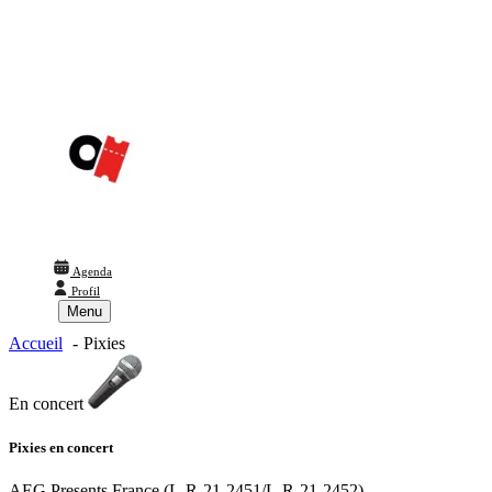
Agenda
Profil
Menu
Accueil
Pixies
En concert
Pixies
en concert
AEG Presents France (L-R-21-2451/L-R-21-2452)