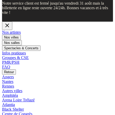
Notre service client est fermé jusqu'au vendredi 31 août mais la
billetterie en ligne reste ouverte 24/24h. Bonnes vacances et à très
vite !
Nos artistes
Nos villes
Nos salles
Spectacles & Concerts
Infos pratiques
Groupes & CSE
PMR/PSH
FAQ
Retour
Angers
Nantes
Rennes
Autres villes
Amphitéa
Arena Loire Trélazé
Atlantia
Black Shelter
Centre de Congrès