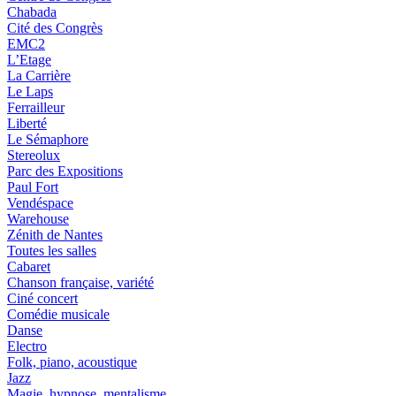
Chabada
Cité des Congrès
EMC2
L’Etage
La Carrière
Le Laps
Ferrailleur
Liberté
Le Sémaphore
Stereolux
Parc des Expositions
Paul Fort
Vendéspace
Warehouse
Zénith de Nantes
Toutes les salles
Cabaret
Chanson française, variété
Ciné concert
Comédie musicale
Danse
Electro
Folk, piano, acoustique
Jazz
Magie, hypnose, mentalisme