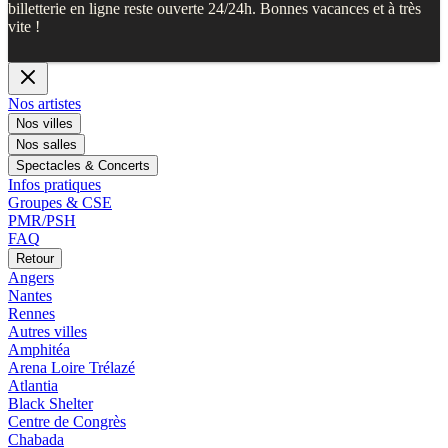
billetterie en ligne reste ouverte 24/24h. Bonnes vacances et à très
vite !
Nos artistes
Nos villes
Nos salles
Spectacles & Concerts
Infos pratiques
Groupes & CSE
PMR/PSH
FAQ
Retour
Angers
Nantes
Rennes
Autres villes
Amphitéa
Arena Loire Trélazé
Atlantia
Black Shelter
Centre de Congrès
Chabada