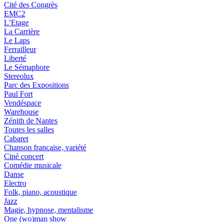
Cité des Congrès
EMC2
L’Etage
La Carrière
Le Laps
Ferrailleur
Liberté
Le Sémaphore
Stereolux
Parc des Expositions
Paul Fort
Vendéspace
Warehouse
Zénith de Nantes
Toutes les salles
Cabaret
Chanson française, variété
Ciné concert
Comédie musicale
Danse
Electro
Folk, piano, acoustique
Jazz
Magie, hypnose, mentalisme
One (wo)man show