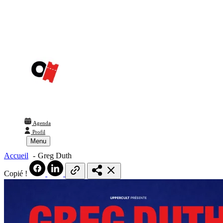
Agenda
Profil
Menu
Accueil
Greg Duth
Copié !