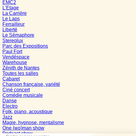
EMC2
L’Etage
La Carrière
Le Laps
Ferrailleur
Liberté
Le Sémaphore
Stereolux
Parc des Expositions
Paul Fort
Vendéspace
Warehouse
Zénith de Nantes
Toutes les salles
Cabaret
Chanson française, variété
Ciné concert
Comédie musicale
Danse
Electro
Folk, piano, acoustique
Jazz
Magie, hypnose, mentalisme
One (wo)man show
Podcast show