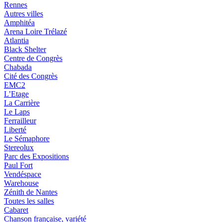
Rennes
Autres villes
Amphitéa
Arena Loire Trélazé
Atlantia
Black Shelter
Centre de Congrès
Chabada
Cité des Congrès
EMC2
L’Etage
La Carrière
Le Laps
Ferrailleur
Liberté
Le Sémaphore
Stereolux
Parc des Expositions
Paul Fort
Vendéspace
Warehouse
Zénith de Nantes
Toutes les salles
Cabaret
Chanson française, variété