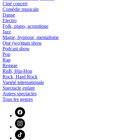
Ciné concert
Comédie musicale
Danse
Electro
Folk, piano, acoustique
Jazz
Magie, hypnose, mentalisme
One (wo)man show
Podcast show
Pop
Rap
Reggae
RnB, Hip-Hop
Rock, Hard Rock
Variété internationale
Spectacle enfant
Autres spectacles
Tous les genres